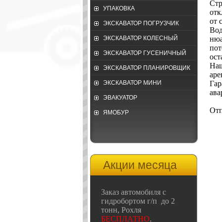
Стр
УПАКОВКА
отк
от 
ЭКСКАВАТОР ПОГРУЗЧИК
Вод
нюа
ЭКСКАВАТОР КОЛЕСНЫЙ
пот
ЭКСКАВАТОР ГУСЕНИЧНЫЙ
ост
Наш
ЭКСКАВАТОР ПЛАНИРОВЩИК
аре
Гар
ЭКСКАВАТОР МИНИ
ава
ЭВАКУАТОР
Отп
ЯМОБУР
Акции месяца
Заказ автомобиля с
гидробортом г/п до 2
тонн, Рохля
БЕСПЛАТНО
.