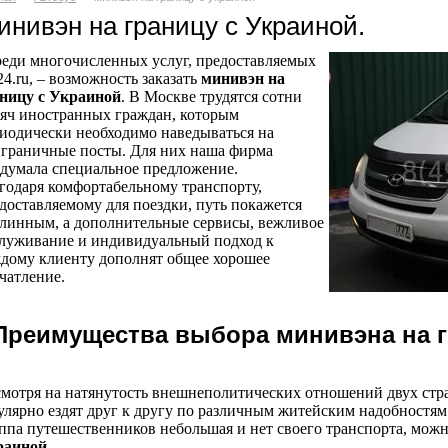
инивэн на границу с Украиной.
еди многочисленных услуг, предоставляемых
24.ru, – возможность заказать
минивэн на
ницу с Украиной
. В Москве трудятся сотни
яч иностранных граждан, которым
иодически необходимо наведываться на
граничные посты. Для них наша фирма
думала специальное предложение.
годаря комфортабельному транспорту,
доставляемому для поездки, путь покажется
линным, а дополнительные сервисы, вежливое
луживание и индивидуальный подход к
дому клиенту дополнят общее хорошее
чатление.
Преимущества выбора минивэна на г
мотря на натянутость внешнеполитических отношений двух стр
улярно ездят друг к другу по различным житейским надобностям
ппа путешественников небольшая и нет своего транспорта, можн
раиной
.