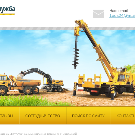
Наш email:
1eds24@mail
ТЗЫВЫ
СОТРУДНИЧЕСТВО
ПОИСК ПО САЙТУ
КОНТАКТ
ная
>>
Автобус
>>
минивэн на границу с украиной