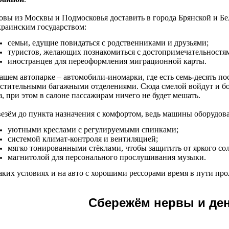
овы из Москвы и Подмосковья доставить в города Брянской и Бе
краинским государством:
семьи, едущие повидаться с родственниками и друзьями;
туристов, желающих познакомиться с достопримечательностя
иностранцев для переоформления миграционной карты.
ашем автопарке – автомобили-иномарки, где есть семь-десять п
стительными багажными отделениями. Сюда смелой войдут и б
з, при этом в салоне пассажирам ничего не будет мешать.
езём до пункта назначения с комфортом, ведь машины оборудов
уютными креслами с регулируемыми спинками;
системой климат-контроля и вентиляцией;
мягко тонированными стёклами, чтобы защитить от яркого со
магнитолой для персонального прослушивания музыки.
аких условиях и на авто с хорошими рессорами время в пути про
Сбережём нервы и де