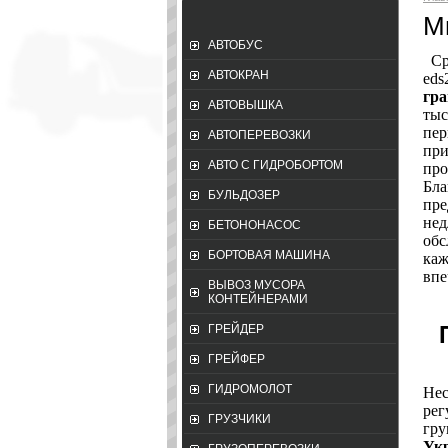
М
АВТОБУС
Ср
АВТОКРАН
eds
гра
АВТОВЫШКА
тыс
пер
АВТОПЕРЕВОЗКИ
при
АВТО С ГИДРОБОРТОМ
про
Бла
БУЛЬДОЗЕР
пре
нед
БЕТОНОНАСОС
обс
БОРТОВАЯ МАШИНА
каж
впе
ВЫВОЗ МУСОРА
КОНТЕЙНЕРАМИ
ГРЕЙДЕР
ГРЕЙФЕР
ГИДРОМОЛОТ
Нес
рег
ГРУЗЧИКИ
гру
Ук