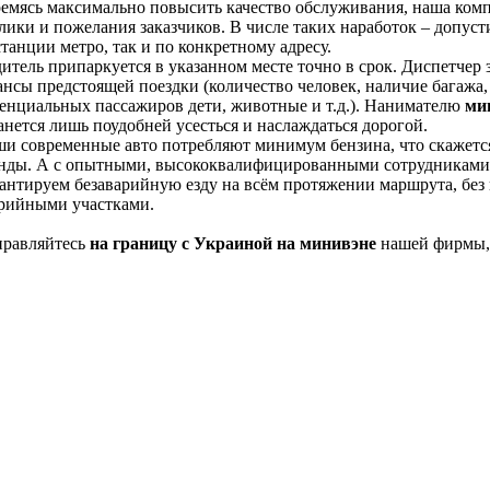
емясь максимально повысить качество обслуживания, наша комп
лики и пожелания заказчиков. В числе таких наработок – допус
станции метро, так и по конкретному адресу.
итель припаркуется в указанном месте точно в срок. Диспетчер
нсы предстоящей поездки (количество человек, наличие багажа, 
енциальных пассажиров дети, животные и т.д.). Нанимателю
ми
анется лишь поудобней усесться и наслаждаться дорогой.
и современные авто потребляют минимум бензина, что скажется
нды. А с опытными, высококвалифицированными сотрудниками 
антируем безаварийную езду на всём протяжении маршрута, без п
рийными участками.
равляйтесь
на границу с Украиной на минивэне
нашей фирмы, 