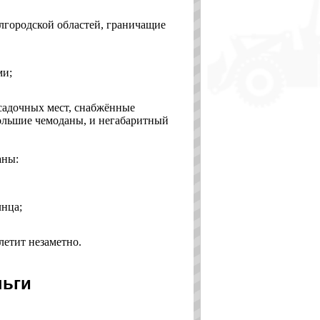
лгородской областей, граничащие
ми;
осадочных мест, снабжённые
ольшие чемоданы, и негабаритный
аны:
лнца;
летит незаметно.
ньги