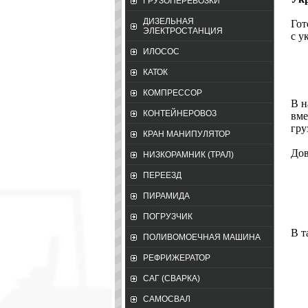
ГРУЗОПЕРЕВОЗКИ
ДИЗЕЛЬНАЯ
Гот
ЭЛЕКТРОСТАНЦИЯ
с у
ИЛОСОС
КАТОК
КОМПРЕССОР
В н
КОНТЕЙНЕРОВОЗ
вме
гру
КРАН МАНИПУЛЯТОР
Дов
НИЗКОРАМНИК (ТРАЛ)
ПЕРЕЕЗД
ПИРАМИДА
ПОГРУЗЧИК
В т
ПОЛИВОМОЕЧНАЯ МАШИНА
РЕФРИЖЕРАТОР
САГ (СВАРКА)
САМОСВАЛ